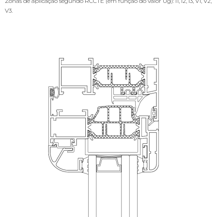
Zonas de aplicação segundo RCCTE (em função do valor Ug): I1, I2, I3, V1, V2,
V3.