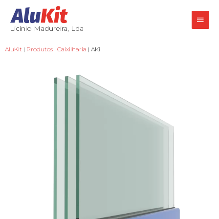
Licínio Madureira, Lda
AluKit
|
Produtos
|
Caixilharia
| AKi