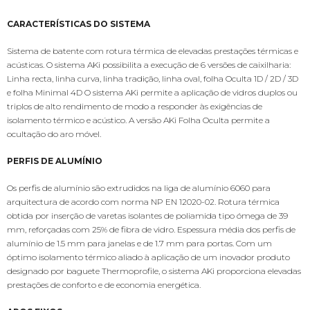
CARACTERÍSTICAS DO SISTEMA
Sistema de batente com rotura térmica de elevadas prestações térmicas e
acústicas. O sistema AKi possibilita a execução de 6 versões de caixilharia:
Linha recta, linha curva, linha tradição, linha oval, folha Oculta 1D / 2D / 3D
e folha Minimal 4D O sistema AKi permite a aplicação de vidros duplos ou
triplos de alto rendimento de modo a responder às exigências de
isolamento térmico e acústico. A versão AKi Folha Oculta permite a
ocultação do aro móvel.
PERFIS DE ALUMÍNIO
Os perfis de alumínio são extrudidos na liga de alumínio 6060 para
arquitectura de acordo com norma NP EN 12020-02. Rotura térmica
obtida por inserção de varetas isolantes de poliamida tipo ómega de 39
mm, reforçadas com 25% de fibra de vidro. Espessura média dos perfis de
alumínio de 1.5 mm para janelas e de 1.7 mm para portas. Com um
óptimo isolamento térmico aliado à aplicação de um inovador produto
designado por baguete Thermoprofile, o sistema AKi proporciona elevadas
prestações de conforto e de economia energética.