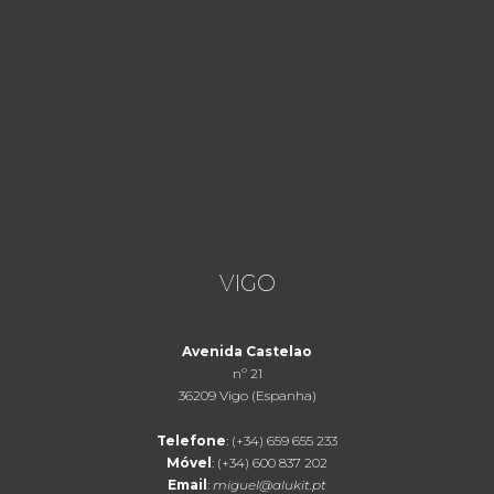
VIGO
Avenida Castelao
nº 21
36209 Vigo (Espanha)
Telefone
: (+34) 659 655 233
Móvel
: (+34) 600 837 202
Email
:
miguel@alukit.pt