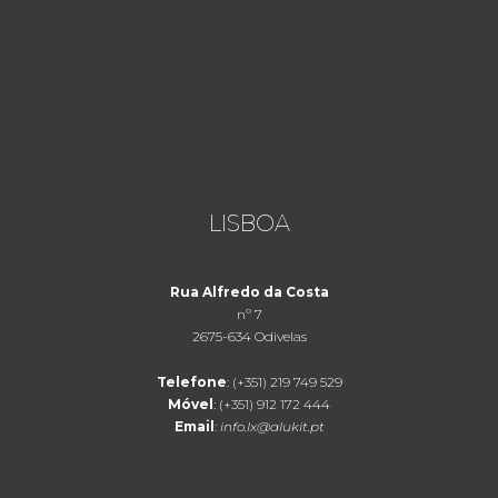
LISBOA
Rua Alfredo da Costa
nº 7
2675-634 Odivelas
Telefone
: (+351) 219 749 529
Móvel
: (+351) 912 172 444
Email
:
info.lx@alukit.pt