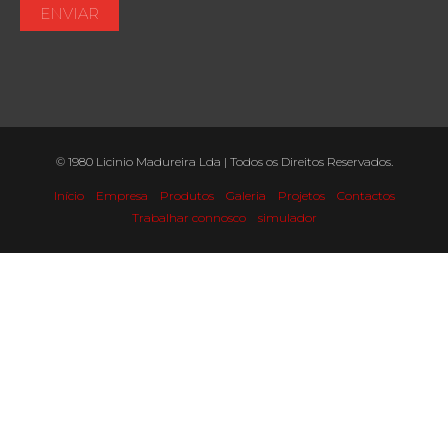
ENVIAR
© 1980 Licinio Madureira Lda | Todos os Direitos Reservados.
Início
Empresa
Produtos
Galeria
Projetos
Contactos
Trabalhar connosco
simulador