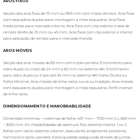
AROS FIXOS
Secção dos aros fixos de 75 mm ou 99.5 mm com tripla câmara. Aros fixos
com esquadros duplos para montagem a meia esquadria. Aros fixos
tradicionais para mercado interno. Aros fixos com clip exterior e aba de
remate direta de 25 mm ou 45 mm. Aros fixos com clip exterior e interior
para aplicação de remate para o mercado francês.
AROS MÓVEIS
Secção dos aros móveis de 83 mm com tripla camâra. Enchimento para
vidro duplo ou triplo de 24 mm a 60 mm no sistema AKi. Enchimento
para vidro duplo ou triplo até 34 mm no sistema AKi Folha Oculta ou
Folha Minimal. Aros móveis de linha recta, curva ou tradição. Aros móveis
com esquadros duplos para montagem a meia esquadria. Perfil inversor
de linha recta.
DIMENSIONAMENTO E MANOBRABILIDADE
Dimensões mínimas – máximas de folha: 457 mm – 1700 mm (L); 600 mm
– 3000 mm (H). Possibilidades de abertura: fixo, batente interior 1 ou 2
folhas com oscilo-batente, exterior, basculante, projectante, pivotante,
harmónio e oscilo-paralela. Estanquidade assegurada através de juntas