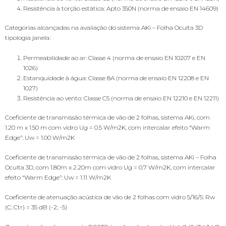
Resistência à torção estática: Apto 350N (norma de ensaio EN 14609)
Categorias alcançadas na avaliação do sistema AKi – Folha Oculta 3D
tipologia janela:
Permeabilidade ao ar: Classe 4 (norma de ensaio EN 10207 e EN
1026)
Estanquidade à água: Classe 8A (norma de ensaio EN 12208 e EN
1027)
Resistência ao vento: Classe C5 (norma de ensaio EN 12210 e EN 12211)
Coeficiente de transmissão térmica de vão de 2 folhas, sistema AKi, com
1.20 m x 1.50 m com vidro Ug = 0.5 W/m2K, com intercalar efeito “Warm
Edge”: Uw = 1.00 W/m2K
Coeficiente de transmissão térmica de vão de 2 folhas, sistema AKi – Folha
Oculta 3D, com 1.80m x 2.20m com vidro Ug = 0.7 W/m2K, com intercalar
efeito “Warm Edge”: Uw = 1.11 W/m2K
Coeficiente de atenuação acústica de vão de 2 folhas com vidro 5/16/5: Rw
(C; Ctr) = 35 dB (-2; -5)