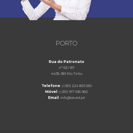
PORTO
Rua do Patronato
nº 63 / 87
4435-381 Rio Tinto
Telefone
: (+351) 224 853 050
Móvel
: (+351) 917 536 960
Email
:
info@alukit.pt