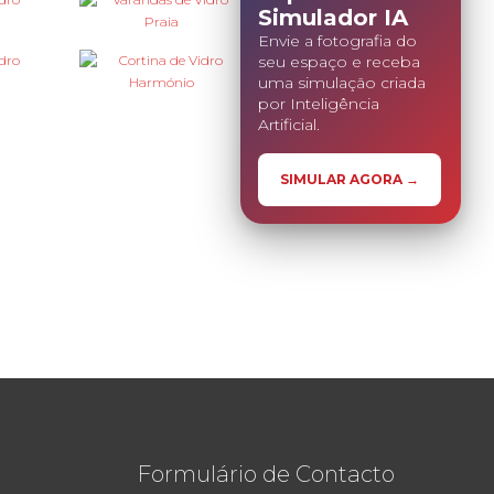
Simulador IA
Envie a fotografia do
seu espaço e receba
uma simulação criada
por Inteligência
Artificial.
SIMULAR AGORA →
Formulário de Contacto