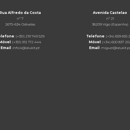
Rua Alfredo da Costa
Avenida Castelao
nº 7
nº 21
2675-634 Odivelas
36209 Vigo (Espanha)
elefone
: (+351) 219 749 529
Telefone
: (+34) 659 655 
Móvel
: (+351) 912 172 444
Móvel
: (+34) 600 837 20
Email
:
info.lx@alukit.pt
Email
:
miguel@alukit.p