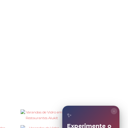
×
✨
Experimente o