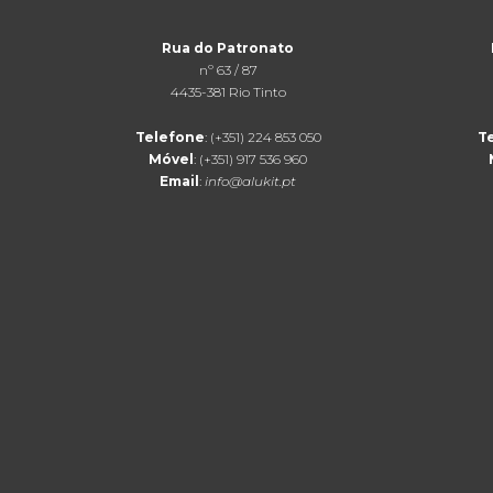
Rua do Patronato
nº 63 / 87
4435-381 Rio Tinto
Telefone
: (+351) 224 853 050
T
Móvel
: (+351) 917 536 960
Email
:
info@alukit.pt