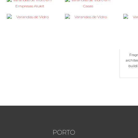
Frag
architec
build
PORTO