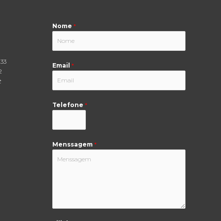
Nome
*
233
Email
*
2
t
Telefone
*
Menssagem
*