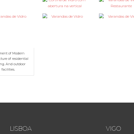
ment of Modern
ture of residential
ing. And outdoor
facilities.
LISBOA
VIGO