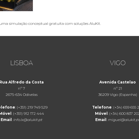
 uma simulação conceptual gratuita com soluções AluKit.
LISBOA
VIGO
Rua Alfredo da Costa
Avenida Castelao
nº 7
nº 21
2675-634 Odivelas
36209 Vigo (Espanha)
elefone
: (+351) 219 749 529
Telefone
: (+34) 659 655 
Móvel
: (+351) 912 172 444
Móvel
: (+34) 600 837 20
Email
:
info.lx@alukit.pt
Email
:
miguel@alukit.p