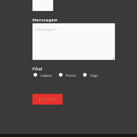
Menssagem
*
Filial
*
Lisboa
Porto
Vigo
ENVIAR