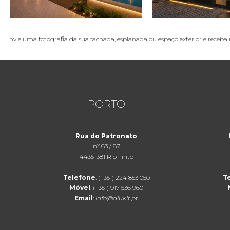
Envie uma fotografia da sua fachada, esplanada ou espaço exterior e receba
PORTO
Rua do Patronato
nº 63 / 87
4435-381 Rio Tinto
Telefone
: (+351) 224 853 050
T
Móvel
: (+351) 917 536 960
Email
:
info@alukit.pt