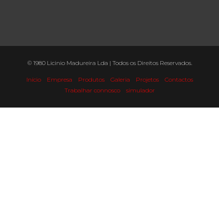
© 1980 Licinio Madureira Lda | Todos os Direitos Reservados.
Início
Empresa
Produtos
Galeria
Projetos
Contactos
Trabalhar connosco
simulador