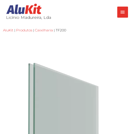
Licínio Madureira, Lda
AluKit
|
Produtos
|
Caixilharia
| TF200