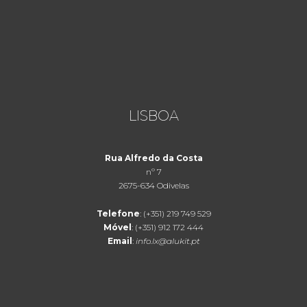
LISBOA
Rua Alfredo da Costa
nº 7
2675-634 Odivelas
Telefone
: (+351) 219 749 529
Móvel
: (+351) 912 172 444
Email
:
info.lx@alukit.pt