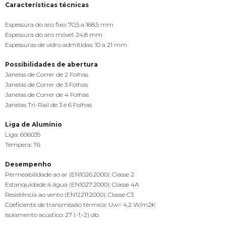
Características técnicas
Espessura do aro fixo: 70,5 a 168,5 mm
Espessura do aro móvel: 24,8 mm
Espessuras de vidro admitidas: 10 a 21 mm
Possibilidades de abertura
Janelas de Correr de 2 Folhas
Janelas de Correr de 3 Folhas
Janelas de Correr de 4 Folhas
Janelas Tri-Rail de 3 e 6 Folhas
Liga de Alumínio
Liga: 606035
Tempera: T6
Desempenho
Permeabilidade ao ar (EN1026:2000): Classe 2
Estanquidade á água (EN1027:2000): Classe 4A
Resistência ao vento (EN12211:2000): Classe C3
Coeficiente de transmissão térmica: Uw= 4,2 W/m2K
Isolamento acústico: 27 (-1;-2) db