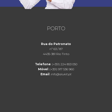
PORTO
Rua do Patronato
nº 63 / 87
4435-381 Rio Tinto
Telefone
: (+351) 224 853 050
Móvel
: (+351) 917 536 960
Email
:
info@alukit.pt