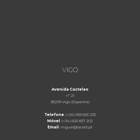
VIGO
Avenida Castelao
nº 21
36209 Vigo (Espanha)
Telefone
: (+34) 659 655 233
Móvel
: (+34) 600 837 202
Email
:
miguel@alukit.pt