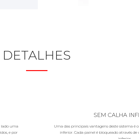
DETALHES
SEM CALHA INF
m lado uma
Uma das principais vantagens deste sistema é o 
idos, e por
inferior. Cada painel é bloqueado através de 
inferior.