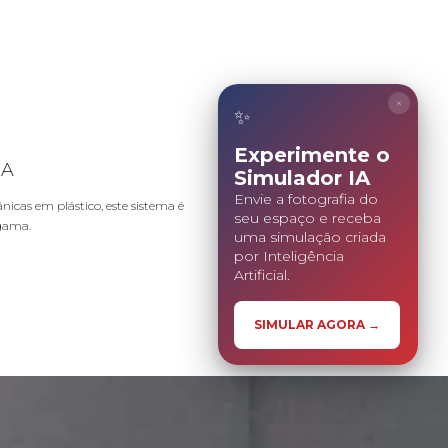
×
✨
Experimente o
IA
Simulador IA
Envie a fotografia do
cas em plástico, este sistema é
seu espaço e receba
 gama.
uma simulação criada
por Inteligência
Artificial.
SIMULAR AGORA →