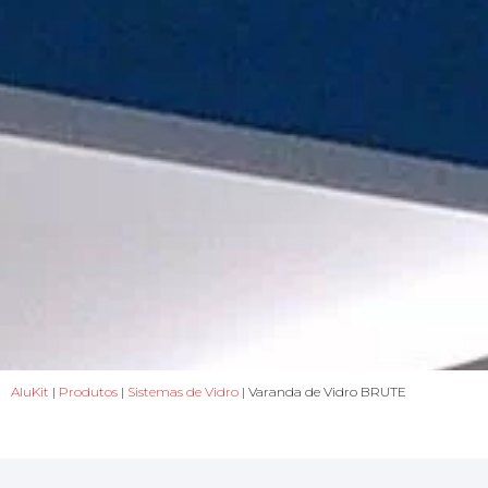
AluKit
|
Produtos
|
Sistemas de Vidro
| Varanda de Vidro BRUTE