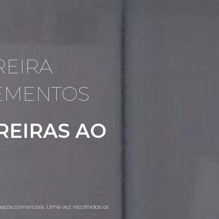
REIRA
EMENTOS
REIRAS AO
spaços comerciais. Uma vez recolhidos os