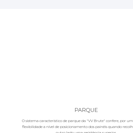
PARQUE
O sistema característico de parque da "VV Brute" confere, por u
flexibilidade a nível de posicionamento dos painéis quando recolh
outro lado uma resistência superior.