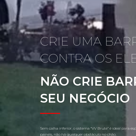
CRIE UMA BAR
CONTRA OS EL
NÃO CRIE BAR
SEU NEGÓCIO
Sem calha inferior, o sistema “VV Brute” é ideal para e
painéis, não há qualquer obstáculo no chão.